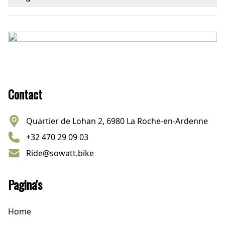
Footer
Contact
Quartier de Lohan 2, 6980 La Roche-en-Ardenne
+32 470 29 09 03
Ride@sowatt.bike
Pagina's
Home