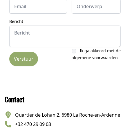
Bericht
Ik ga akkoord met de
algemene voorwaarden
Verstuur
Footer
Contact
Quartier de Lohan 2, 6980 La Roche-en-Ardenne
+32 470 29 09 03